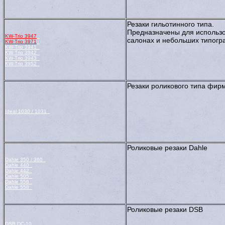
Резаки гильотинного типа.
Предназначены для использо
KW-Trio 3947
салонах и небольших типогр
KW-Trio 3971
KW-Trio 3941
KW-Trio 3942
KW-Trio 3943
KW-Trio 3952
Резаки роликового типа фи
Ideal 1030 / 1031
Роликовые резаки Dahle
Dahle 350 / 360
Dahle 440
Dahle 442
Dahle 505
Dahle 556
Dahle 558
Роликовые резаки DSB
DSB DC-10