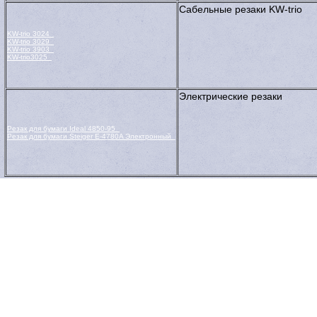
Сабельные резаки KW-triо
KW-triо 3024
KW-triо 3029
KW-triо 3903
KW-triо3025
Электрические резаки
Резак для бумаги Ideal 4850-95
Резак для бумаги Steiger E-4780A Электронный