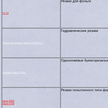
Резаки для фольги
TJ 15
Гидравлические резаки
Резак для бумаги Ideal 7228-06 LT
Одноножевые бумагорезаль
Senator S-line 115H
Резаки гильотинного типа ф
Ideal 3905
Ideal 4700