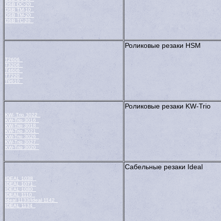
DSB DC-20
DSB TM-10
DSB TM-20
DSB ТС-20
Роликовые резаки HSM
T2606
T3206
T4606
T7220
T9610
Роликовые резаки KW-Trio
KW- Trio 3022
KW-Trio 3016
KW-Trio 3018
KW-Trio 3021
KW-Trio 3026
KW-Trio 3027
KW-Тriо 3020
Сабельные резаки Ideal
IDEAL 1038
IDEAL 1071
IDEAL 1080
IDEAL 1110
Ideal 1133/Ideal 1142
IDEAL 1134