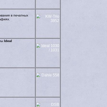
вания в печатных
афиях.
рмы
Ideal